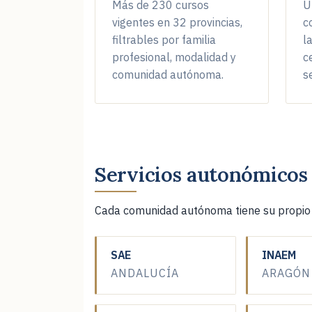
Más de 230 cursos
U
vigentes en 32 provincias,
c
ADMINISTRACIÓN Y AMPLIACIÓN 
filtrables por familia
l
profesional, modalidad y
c
🟢 INSCRIPCIÓN ABIERTA
PRES
comunidad autónoma.
s
ADMINISTRADOR KUBERNETES - C
🟢 INSCRIPCIÓN ABIERTA
PRES
Servicios autonómicos
CONTABILIDAD AVANZADA
Cada comunidad autónoma tiene su propio s
🟢 INSCRIPCIÓN ABIERTA
TELE
SAE
INAEM
ANDALUCÍA
ARAGÓN
CONTABILIDAD AVANZADA
🟢 INSCRIPCIÓN ABIERTA
TELE