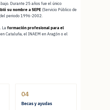
ajo. Durante 25 años fue el único
bió su nombre a SEPE
(Servicio Público de
IR A INSCRIPCIÓN INAEM
 del periodo 1996-2002.
. La
formación profesional para el
 en Cataluña, el INAEM en Aragón o el
IR A INSCRIPCIÓN INAEM
IR A INSCRIPCIÓN INAEM
04
IR A INSCRIPCIÓN INAEM
Becas y ayudas