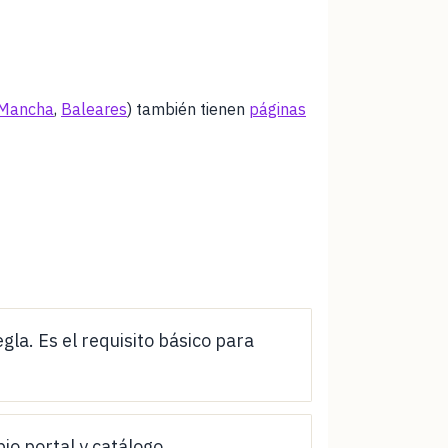
IR A INSCRIPCIÓN INAEM
 Mancha
,
Baleares
) también tienen
páginas
IR A INSCRIPCIÓN INAEM
IR A INSCRIPCIÓN INAEM
a. Es el requisito básico para
io portal y catálogo.