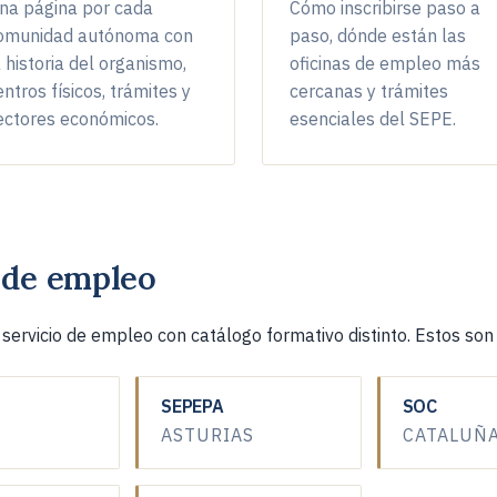
na página por cada
Cómo inscribirse paso a
omunidad autónoma con
paso, dónde están las
DE MICROSOFT 365 COPILOT - MS-4017
a historia del organismo,
oficinas de empleo más
entros físicos, trámites y
cercanas y trámites
Aragon
ENCIAL
INAEM
ectores económicos.
esenciales del SEPE.
ERTIFIED KUBERNETES ADMINISTRATOR (CKA)
Aragon
ENCIAL
INAEM
 de empleo
ervicio de empleo con catálogo formativo distinto. Estos son
Aragon
FORMACIÓN
INAEM
SEPEPA
SOC
ASTURIAS
CATALUÑ
Aragon
FORMACIÓN
INAEM