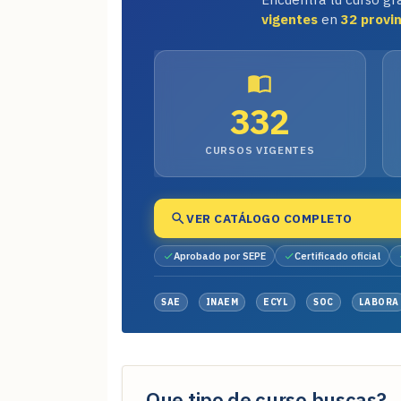
vigentes
en
32 provi
332
CURSOS VIGENTES
VER CATÁLOGO COMPLETO
Aprobado por SEPE
Certificado oficial
SAE
INAEM
ECYL
SOC
LABORA
Que tipo de curso buscas?