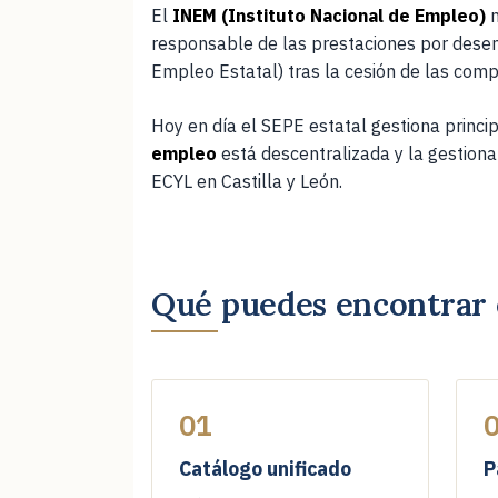
El
INEM (Instituto Nacional de Empleo)
n
ADMINISTRACIÓN ELECTRÓNICA 
responsable de las prestaciones por dese
Empleo Estatal) tras la cesión de las com
🟢 INSCRIPCIÓN ABIERTA
PRES
Hoy en día el SEPE estatal gestiona princi
empleo
está descentralizada y la gestion
ADMINISTRACIÓN ELECTRÓNICA 
ECYL en Castilla y León.
🟢 INSCRIPCIÓN ABIERTA
PRES
ADMINISTRACIÓN ELECTRÓNICA 
Qué puedes encontrar 
🟢 INSCRIPCIÓN ABIERTA
PRES
01
ADMINISTRACIÓN Y AMPLIACIÓN 
🟢 INSCRIPCIÓN ABIERTA
Catálogo unificado
P
PRES