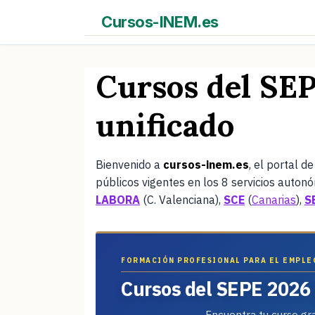
Saltar
Cursos-INEM.es
al
contenido
Cursos del SEP
unificado
Bienvenido a
cursos-inem.es
, el portal d
públicos vigentes en los 8 servicios auto
LABORA
(C. Valenciana),
SCE
(
Canarias
),
S
FORMACIÓN PROFESIONAL PARA EL EMPLEO
Cursos del SEPE 2026 
Encuentra tu curso gr