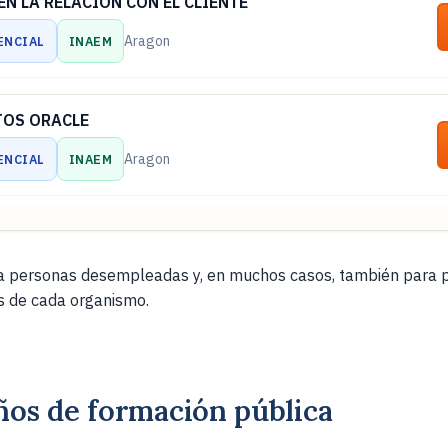
N LA RELACIÓN CON EL CLIENTE
Aragon
ENCIAL
INAEM
TOS ORACLE
Aragon
ENCIAL
INAEM
UX - NIVEL LPIC 1
 personas desempleadas y, en muchos casos, también para p
Aragon
ENCIAL
INAEM
es de cada organismo.
PARA CIUDADANOS Y PROFESIONALES
Aragon
ENCIAL
INAEM
ños de formación pública