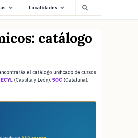
ías
Localidades
icos: catálogo
 encontrarás el catálogo unificado de cursos
,
ECYL
(Castilla y León),
SOC
(Cataluña),
alizado de
332 cursos