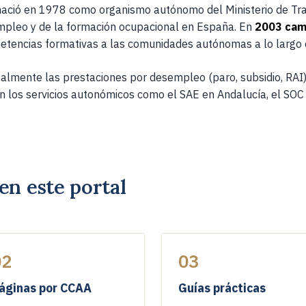
ació en 1978 como organismo autónomo del Ministerio de Trab
PARA CIUDADANOS Y PROFESIONALES
mpleo y de la formación ocupacional en España. En
2003 cam
petencias formativas a las comunidades autónomas a lo largo
Aragon
ENCIAL
INAEM
palmente las prestaciones por desempleo (paro, subsidio, RAI)
an los servicios autonómicos como el SAE en Andalucía, el SOC
PARA CIUDADANOS Y PROFESIONALES
Aragon
ENCIAL
INAEM
PARA CIUDADANOS Y PROFESIONALES
en este portal
Aragon
ENCIAL
INAEM
02
03
DE MICROSOFT 365 COPILOT - MS-4017
Aragon
áginas por CCAA
Guías prácticas
ENCIAL
INAEM