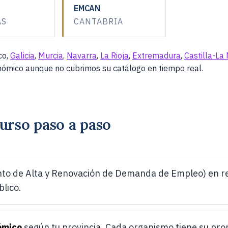
EMCAN
AS
CANTABRIA
co,
Galicia
,
Murcia
,
Navarra
,
La Rioja
,
Extremadura
,
Castilla-La
Aragon
FORMACIÓN
INAEM
onómico aunque no cubrimos su catálogo en tiempo real.
Aragon
ENCIAL
INAEM
urso paso a paso
o de Alta y Renovación de Demanda de Empleo) en regl
Aragon
ENCIAL
INAEM
blico.
umanos.
nómico
según tu provincia. Cada organismo tiene su prop