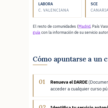
LABORA
SCE
C. VALENCIANA
CANARI
CONTABILIDAD BÁSICA
El resto de comunidades (
Madrid
, País Vas
🟢 INSCRIPCIÓN ABIERTA
TELE
guía
con la información de su servicio aut
CONTABILIDAD INFORMATIZADA
🟢 INSCRIPCIÓN ABIERTA
PRES
Cómo apuntarse a un c
CONTABILIDAD INFORMATIZADA
Renueva el DARDE
(Document
🟢 INSCRIPCIÓN ABIERTA
PRES
acceder a cualquier curso pú
Gestión integrada de recursos h
Identifica tu servicio auto