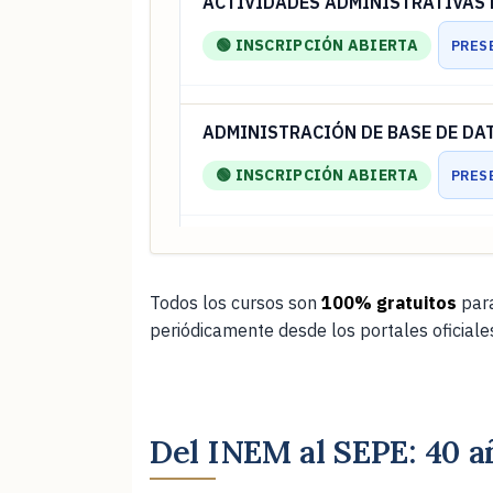
ACTIVIDADES ADMINISTRATIVAS E
🟢 INSCRIPCIÓN ABIERTA
PRES
ADMINISTRACIÓN DE BASE DE DA
🟢 INSCRIPCIÓN ABIERTA
PRES
ADMINISTRACIÓN DE SISTEMAS LIN
Todos los cursos son
100% gratuitos
para
🟢 INSCRIPCIÓN ABIERTA
PRES
periódicamente desde los portales oficial
ADMINISTRACIÓN ELECTRÓNICA 
🟢 INSCRIPCIÓN ABIERTA
PRES
Del INEM al SEPE: 40 a