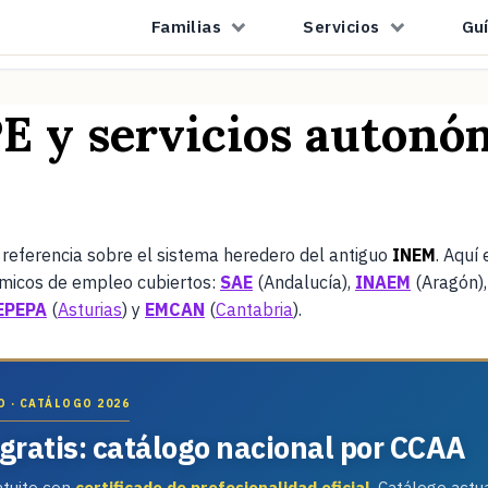
Familias
Servicios
Gu
E y servicios autonóm
e referencia sobre el sistema heredero del antiguo
INEM
. Aquí
nómicos de empleo cubiertos:
SAE
(Andalucía),
INAEM
(Aragón)
EPEPA
(
Asturias
) y
EMCAN
(
Cantabria
).
 · CATÁLOGO 2026
gratis: catálogo nacional por CCAA
atuito con
certificado de profesionalidad oficial
. Catálogo actu