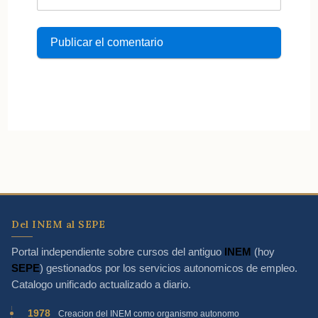
Del INEM al SEPE
Portal independiente sobre cursos del antiguo
INEM
(hoy
SEPE
) gestionados por los servicios autonomicos de empleo.
Catalogo unificado actualizado a diario.
1978
Creacion del INEM como organismo autonomo