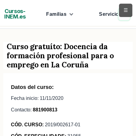
Saltar
☰
Cursos-
al
Familias
Servicios
INEM.es
contenido
Curso gratuíto: Docencia da
formación profesional para o
emprego en La Coruña
Datos del curso:
Fecha inicio: 11/11/2020
Contacto:
881900813
CÓD. CURSO:
2019/002617-01