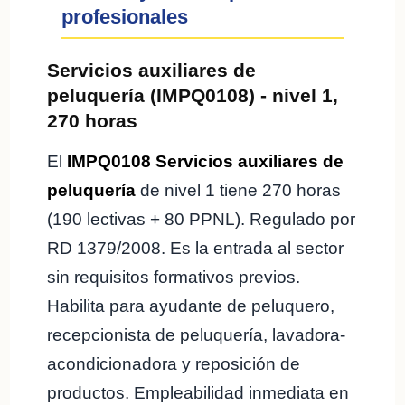
profesionales
CORTE MASCULINO
Servicios auxiliares de
🟢 INSCRIPCIÓN ABIERTA
peluquería (IMPQ0108) - nivel 1,
PRESENCIAL
SCE
Canarias
270 horas
El
IMPQ0108 Servicios auxiliares de
IR A INSCRIPCIÓN SCE
peluquería
de nivel 1 tiene 270 horas
(190 lectivas + 80 PPNL). Regulado por
RD 1379/2008. Es la entrada al sector
sin requisitos formativos previos.
Habilita para ayudante de peluquero,
recepcionista de peluquería, lavadora-
acondicionadora y reposición de
productos. Empleabilidad inmediata en