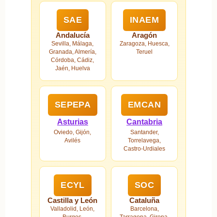
SAE
INAEM
Andalucía
Aragón
Sevilla, Málaga,
Zaragoza, Huesca,
Granada, Almería,
Teruel
Córdoba, Cádiz,
Jaén, Huelva
SEPEPA
EMCAN
Asturias
Cantabria
Oviedo, Gijón,
Santander,
Avilés
Torrelavega,
Castro-Urdiales
ECYL
SOC
Castilla y León
Cataluña
Valladolid, León,
Barcelona,
Burgos,
Tarragona, Girona,