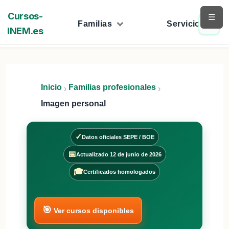
Saltar
Cursos-
☰
al
Familias
Servicios
INEM.es
contenido
Inicio
Familias profesionales
›
›
Imagen personal
✓
Datos oficiales SEPE / BOE
📅
Actualizado 12 de junio de 2026
🎓
Certificados homologados
🎯
Ver cursos disponibles