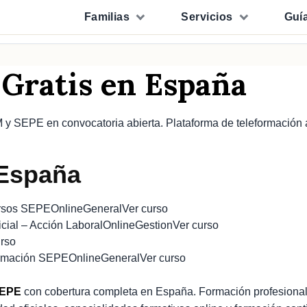
Familias
Servicios
Guí
 Gratis en España
M y SEPE en convocatoria abierta. Plataforma de teleformación
 España
ursos SEPE
Online
General
Ver curso
cial – Acción Laboral
Online
Gestion
Ver curso
urso
Formación SEPE
Online
General
Ver curso
SEPE
con cobertura completa en España. Formación profesional 