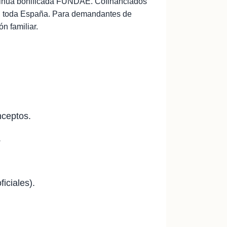
ontinua bonificada FUNDAE. Cofinanciados
 en toda España. Para demandantes de
n familiar.
nceptos.
.
iciales).