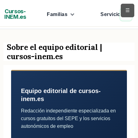
Saltar
☰
Cursos-
al
Familias
Servicios
INEM.es
contenido
Sobre el equipo editorial |
cursos-inem.es
Equipo editorial de cursos-
inem.es
Redacción independiente especializada en
cursos gratuitos del SEPE y los servicios
autonómicos de empleo