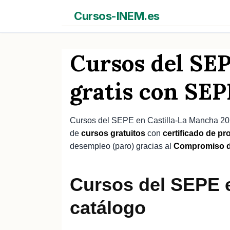
Saltar
Cursos-INEM.es
al
contenido
Cursos del SE
gratis con S
Cursos del SEPE en Castilla-La Mancha 202
de
cursos gratuitos
con
certificado de pro
desempleo (paro) gracias al
Compromiso d
Cursos del SEPE e
catálogo