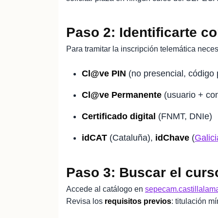
Paso 2: Identificarte co
Para tramitar la inscripción telemática nece
Cl@ve PIN
(no presencial, código
Cl@ve Permanente
(usuario + co
Certificado digital
(FNMT, DNIe)
idCAT
(Cataluña),
idChave
(
Galici
Paso 3: Buscar el cur
Accede al catálogo en
sepecam.castillalam
Revisa los
requisitos previos
: titulación m