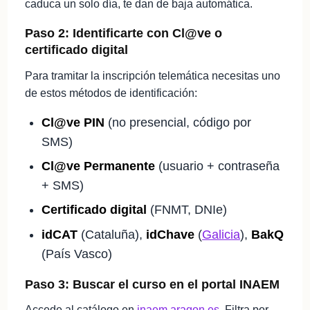
caduca un solo día, te dan de baja automática.
Paso 2: Identificarte con Cl@ve o
certificado digital
Para tramitar la inscripción telemática necesitas uno
de estos métodos de identificación:
Cl@ve PIN
(no presencial, código por
SMS)
Cl@ve Permanente
(usuario + contraseña
+ SMS)
Certificado digital
(FNMT, DNIe)
idCAT
(Cataluña),
idChave
(
Galicia
),
BakQ
(País Vasco)
Paso 3: Buscar el curso en el portal INAEM
Accede al catálogo en
inaem.aragon.es
. Filtra por