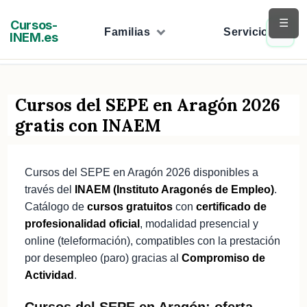
Saltar
☰
Cursos-
al
Familias
Servicios
INEM.es
contenido
Cursos del SEPE en Aragón 2026
gratis con INAEM
Cursos del SEPE en Aragón 2026 disponibles a
través del
INAEM (Instituto Aragonés de Empleo)
.
Catálogo de
cursos gratuitos
con
certificado de
profesionalidad oficial
, modalidad presencial y
online (teleformación), compatibles con la prestación
por desempleo (paro) gracias al
Compromiso de
Actividad
.
Cursos del SEPE en Aragón: oferta