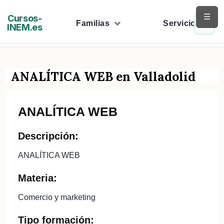
Saltar
☰
Cursos-
al
Familias
Servicios
INEM.es
contenido
ANALÍTICA WEB en Valladolid
ANALÍTICA WEB
Descripción:
ANALÍTICA WEB
Materia:
Comercio y marketing
Tipo formación: