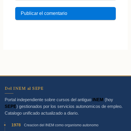
Del INEM al SEPE
Portal independiente sobre cursos del antiguo
INEM
(hoy
SEPE
) gestionados por los servicios autonomicos de empleo.
Catalogo unificado actualizado a diario.
1978
Creacion del INEM como organismo autonomo