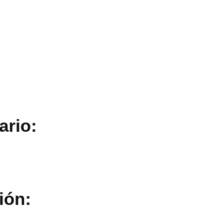
ario:
ión: