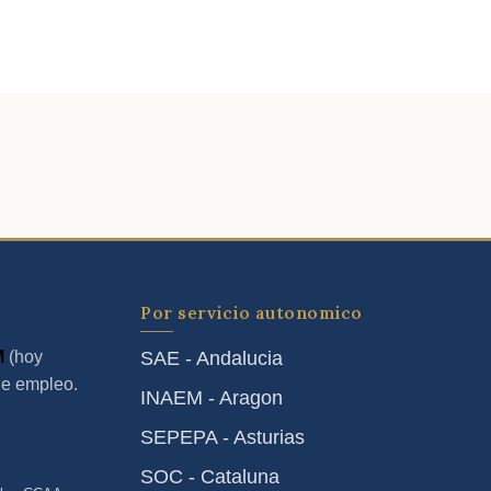
Por servicio autonomico
M
(hoy
SAE - Andalucia
de empleo.
INAEM - Aragon
SEPEPA - Asturias
SOC - Cataluna