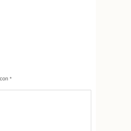
 con
*