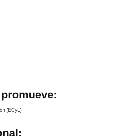
 promueve:
eón (ECyL)
onal: