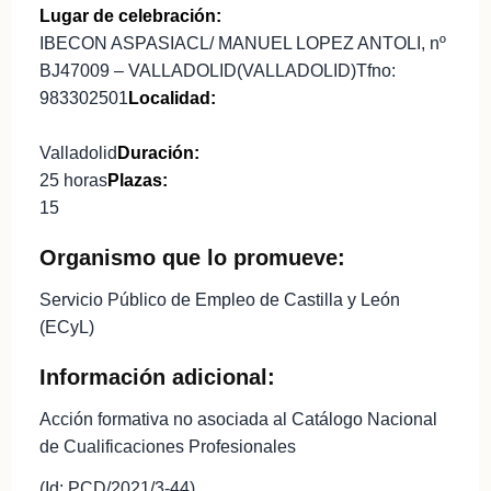
Lugar de celebración:
IBECON ASPASIACL/ MANUEL LOPEZ ANTOLI, nº
BJ47009 – VALLADOLID(VALLADOLID)Tfno:
983302501
Localidad:
Valladolid
Duración:
25 horas
Plazas:
15
Organismo que lo promueve:
Servicio Público de Empleo de Castilla y León
(ECyL)
Información adicional:
Acción formativa no asociada al Catálogo Nacional
de Cualificaciones Profesionales
(Id: PCD/2021/3-44)