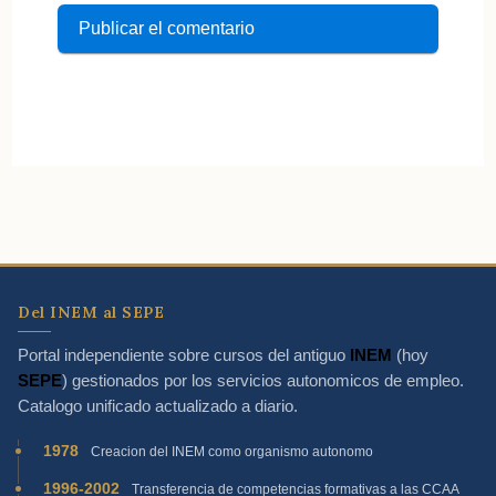
Del INEM al SEPE
Portal independiente sobre cursos del antiguo
INEM
(hoy
SEPE
) gestionados por los servicios autonomicos de empleo.
Catalogo unificado actualizado a diario.
1978
Creacion del INEM como organismo autonomo
1996-2002
Transferencia de competencias formativas a las CCAA