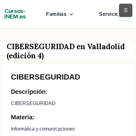
Saltar
☰
Cursos-
al
Familias
Servicios
INEM.es
contenido
CIBERSEGURIDAD en Valladolid
(edición 4)
CIBERSEGURIDAD
Descripción:
CIBERSEGURIDAD
Materia:
Informática y comunicaciones