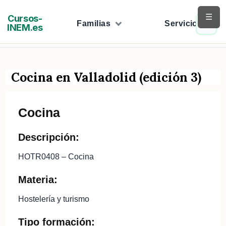
Saltar
☰
Cursos-
al
Familias
Servicios
INEM.es
contenido
Cocina en Valladolid (edición 3)
Cocina
Descripción:
HOTR0408 – Cocina
Materia:
Hostelería y turismo
Tipo formación: