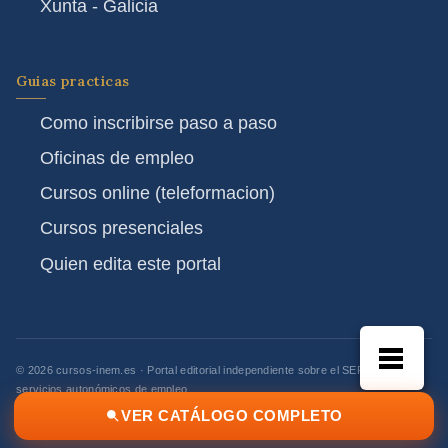
Xunta - Galicia
Guias practicas
Como inscribirse paso a paso
Oficinas de empleo
Cursos online (teleformacion)
Cursos presenciales
Quien edita este portal
© 2026 cursos-inem.es · Portal editorial independiente sobre el SEPE y los
servicios autonómicos de empleo
Aviso legal
Privacidad
Contacto
·
·
VER CATÁLOGO COMPLETO