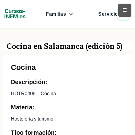
Saltar
☰
Cursos-
al
Familias
Servicios
INEM.es
contenido
Cocina en Salamanca (edición 5)
Cocina
Descripción:
HOTR0408 – Cocina
Materia:
Hostelería y turismo
Tipo formación: