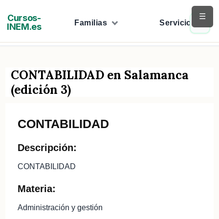
Saltar
☰
Cursos-
al
Familias
Servicios
INEM.es
contenido
CONTABILIDAD en Salamanca
(edición 3)
CONTABILIDAD
Descripción:
CONTABILIDAD
Materia:
Administración y gestión