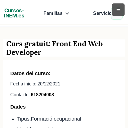
Saltar
☰
Cursos-
al
Familias
Servicios
INEM.es
contenido
Curs gratuit: Front End Web
Developer
Datos del curso:
Fecha inicio: 20/12/2021
Contacto:
618204008
Dades
Tipus:Formació ocupacional