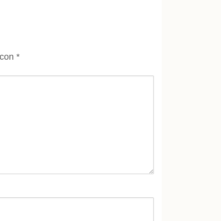
 con
*