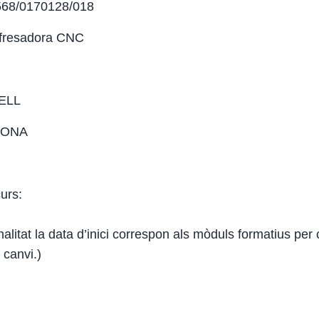
/568/0170128/018
 fresadora CNC
RELL
ELONA
curs:
alitat la data d’inici correspon als mòduls formatius per 
 canvi.)