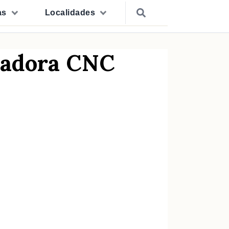
as
Localidades
esadora CNC