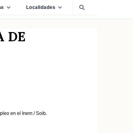
as
Localidades
A DE
leo en el Inem / Soib.