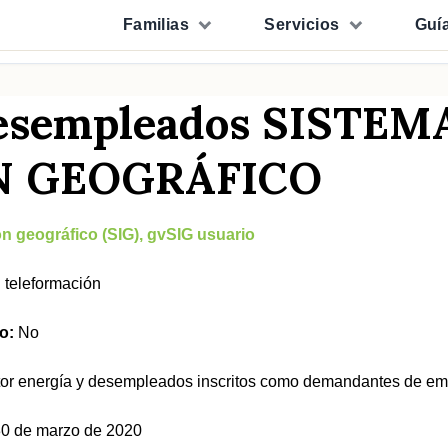
Familias
Servicios
Guí
desempleados SISTEM
N GEOGRÁFICO
n geográfico (SIG), gvSIG usuario
:
teleformación
o:
No
ctor energía y desempleados inscritos como demandantes de emp
0 de marzo de 2020