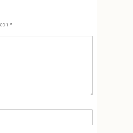
 con
*