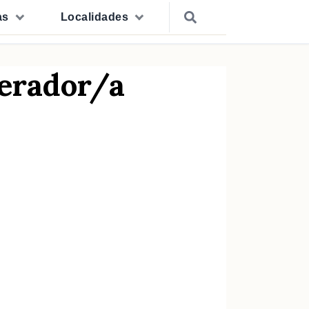
as
Localidades
perador/a