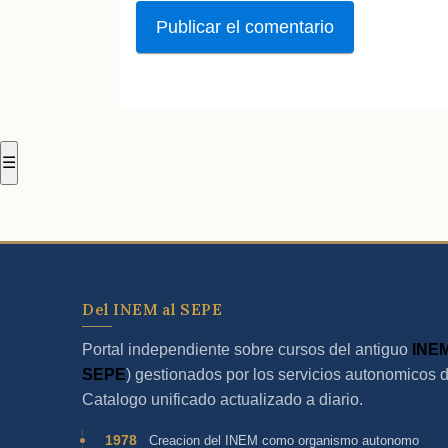
☰
Del INEM al SEPE
Portal independiente sobre cursos del antiguo
INE
SEPE
) gestionados por los servicios autonomicos 
Catalogo unificado actualizado a diario.
1978
Creacion del INEM como organismo autonomo