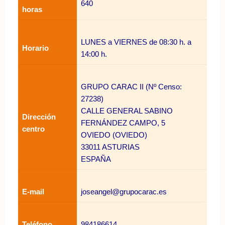
640
horas
LUNES a VIERNES de 08:30 h. a
Horario
14:00 h.
GRUPO CARAC II (Nº Censo:
27238)
CALLE GENERAL SABINO
Dirección
FERNÁNDEZ CAMPO, 5
centro
OVIEDO (OVIEDO)
33011 ASTURIAS
ESPAÑA
E-mail
joseangel@grupocarac.es
Teléfono
984186614