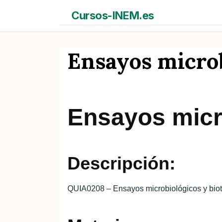
Saltar
Cursos-INEM.es
al
contenido
Ensayos microb
Ensayos micr
Descripción:
QUIA0208 – Ensayos microbiológicos y bio