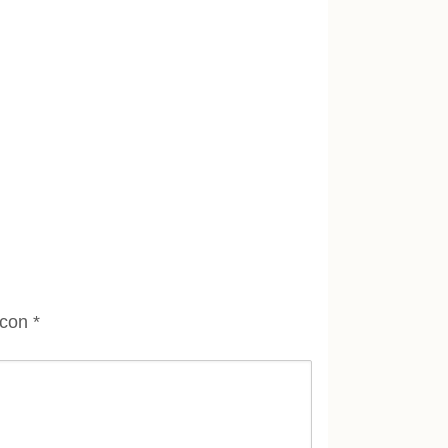
 con
*