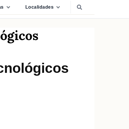
as
Localidades
lógicos
cnológicos