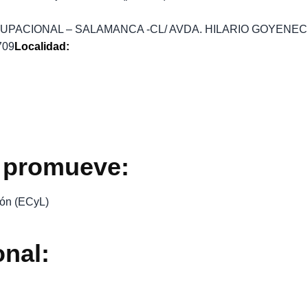
ACIONAL – SALAMANCA -CL/ AVDA. HILARIO GOYENECHEA
709
Localidad:
 promueve:
eón (ECyL)
onal: