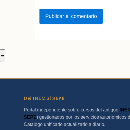
☰
Del INEM al SEPE
Portal independiente sobre cursos del antiguo
INE
SEPE
) gestionados por los servicios autonomicos 
Catalogo unificado actualizado a diario.