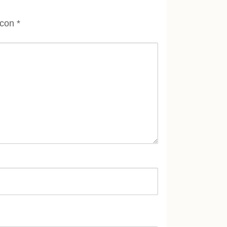
 con
*