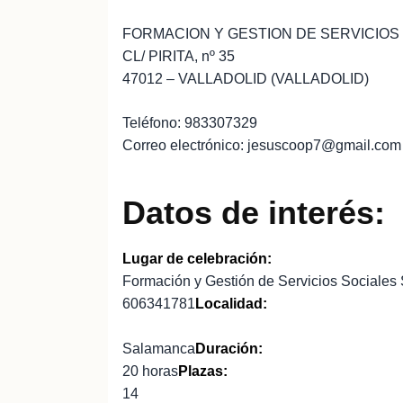
FORMACION Y GESTION DE SERVICIOS 
CL/ PIRITA, nº 35
47012 – VALLADOLID (VALLADOLID)
Teléfono: 983307329
Correo electrónico: jesuscoop7@gmail.com
Datos de interés:
Lugar de celebración:
Formación y Gestión de Servicios Soci
606341781
Localidad:
Salamanca
Duración:
20 horas
Plazas:
14