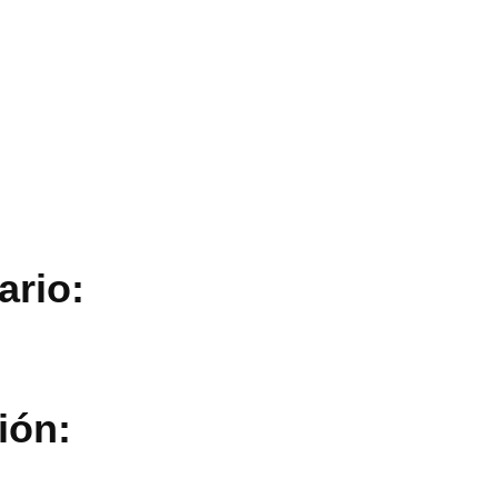
ario:
ión: