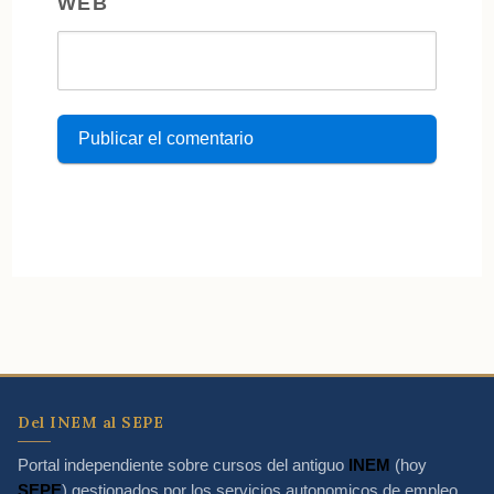
WEB
Del INEM al SEPE
Portal independiente sobre cursos del antiguo
INEM
(hoy
SEPE
) gestionados por los servicios autonomicos de empleo.