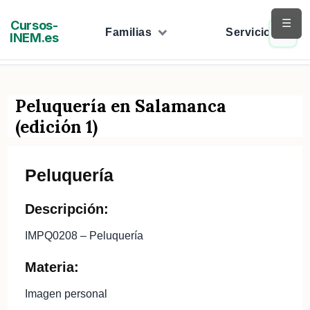
Saltar
☰
Cursos-
al
Familias
Servicios
INEM.es
contenido
Peluquería en Salamanca
(edición 1)
Peluquería
Descripción:
IMPQ0208 – Peluquería
Materia:
Imagen personal