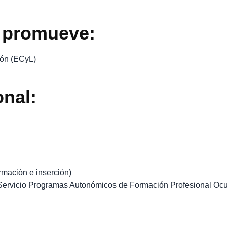
 promueve:
eón (ECyL)
onal:
rmación e inserción)
(Servicio Programas Autonómicos de Formación Profesional Oc