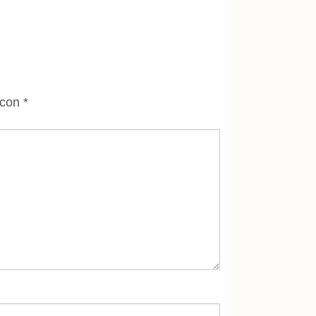
 con
*