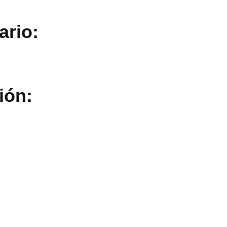
ario:
ión: