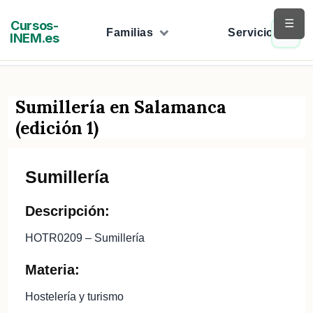
Saltar
☰
Cursos-
al
Familias
Servicios
INEM.es
contenido
Sumillería en Salamanca
(edición 1)
Sumillería
Descripción:
HOTR0209 – Sumillería
Materia:
Hostelería y turismo